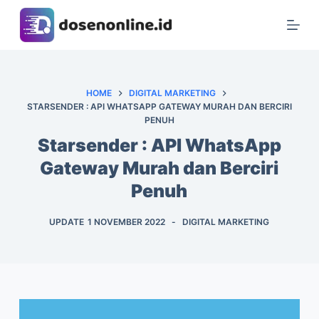
S
k
i
p
t
HOME
DIGITAL MARKETING
STARSENDER : API WHATSAPP GATEWAY MURAH DAN BERCIRI
o
PENUH
c
Starsender : API WhatsApp
o
n
Gateway Murah dan Berciri
t
Penuh
e
n
UPDATE
1 NOVEMBER 2022
DIGITAL MARKETING
t